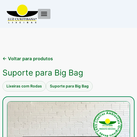
Ir
para
o
Acessórios para Lixeira
Reformas de lixeiras
conteúdo
← Voltar para produtos
Suporte para Big Bag
Lixeiras com Rodas
Suporte para Big Bag