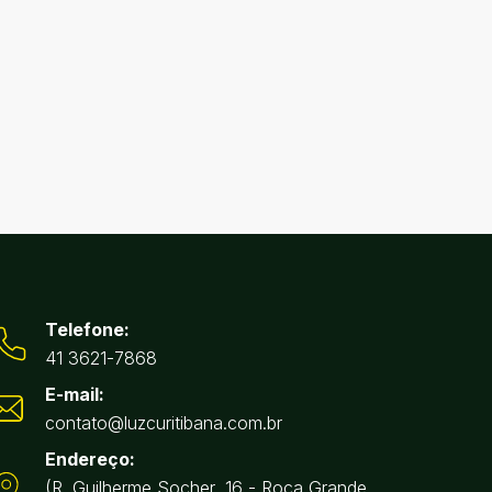
Telefone:
41 3621-7868
E-mail:
contato@luzcuritibana.com.br
Endereço:
(R. Guilherme Socher, 16 - Roça Grande,