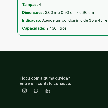
Tampas:
4
Dimensoes:
3,00 m x 0,90 cm x 0,90 cm
Indicacao:
Atende um condomínio de 30 á 40 re
Capacidade:
2.430 litros
Ficou com alguma dúvida?
Entre em contato conosco.