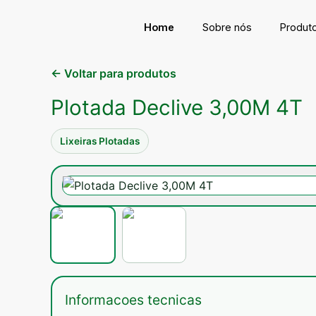
Ir
para
Home
Sobre nós
Produt
o
conteúdo
← Voltar para produtos
Plotada Declive 3,00M 4T
Lixeiras Plotadas
Informacoes tecnicas