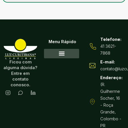
Telefone:
Menu Rápido
41 3621-
7868
Ficou com
E-mail:
Acessórios para Lixeira
Reformas de lixeiras
alguma dúvida?
contato@luzcu
Entre em
Endereço:
contato
(R.
conosco.
Guilherme
Socher, 16
- Roça
Grande,
Colombo -
PR